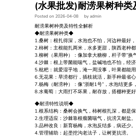
(水果批发)耐涝果树种
Posted on 2026-04-08
by
admin
耐涝果树种类及特性全解析
◆耐涝果树种类◆
1.桑树：根扎得深，水泡也不怕，河边种最好
2.柿树：主根能扎两米，水多更甜，陕西老种
3.柳树（果用种）：像加拿大糖柳，杆子带”换
4.沙棘：根上带菌能喘气，盐碱地也不怕，经
5.枇杷：就爱湿乎地，淹一周没事，叶果都能
6.无花果：旱涝都行，插枝就活，新手种最省
7.杨梅（耐涝种）：像”浙耐1号”，水泡结更
8.水葡萄：大雨打不坏果，耐存放，搭棚种更
◆耐涝特性说明◆
1.根系结构：桑树会换气，柿树根扎深，都是
2.生理适应：沙棘靠根瘤菌喘气，抗涝又耐盐。
3.品种改良：新育杨梅，水泡反结多，病还少。
4.管理辅助：起垄挖沟老法子，让树更抗涝。