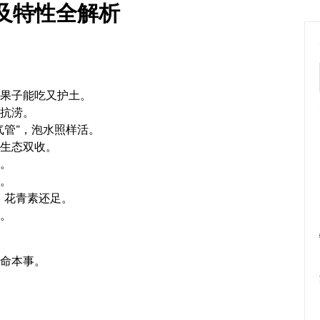
类及特性全解析
，果子能吃又护土。
都抗涝。
气管”，泡水照样活。
济生态双收。
用。
心。
多，花青素还足。
好。
保命本事。